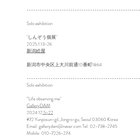
---------------------------------------------------
Solo exhibition
''しんぞう個展"
2025.1.13-26
新潟絵屋
新潟市中央区上大川前通10番町1864
---------------------------------------------------
Solo exhibition
”Life observing me"
GalleryDAM
2024.12
.5-22
#72 Yunposun-gil, Jongro-gu, Seoul 03060 Korea
Email:
gallerydam@naver.com
Tel: 02-738-2745
Mobile: 010-7226-274