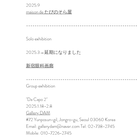
2025.9
maison de たびのそら屋
---------------------------------------------------
Solo exhibition
2025.3→延期になりました
新宿眼科画廊
---------------------------------------------------
Group exhibition
​"Da Capo 2"
2025.1.18-2.8
Gallery DAM
#72 Yunposun-gil, Jongro-gu, Seoul 03060 Korea
Email:
gallerydam@naver.com
Tel: 02-738-2745
Mobile: 010-7226-2745