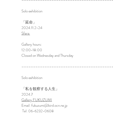
---------------------------------------------------
Solo exhibition
「延命」
2024.11.2-24
Sfera
Gallery hours:
12:00-18:00
Closed on Wednesday and Thursday
---------------------------------------------------
Solo exhibition
​「私を観察する人生」
2024.7
Gallery FUKUZUMI
Email:
fukuzumi@bird.ocn.ne.jp
Tel: 06-6232-0608