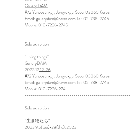
Gallery DAM
#72 Yunposun-gil, Jongro-gu, Seoul 03060 Korea
Email:
gallerydam@naver.com
Tel: 02-738-2745
Mobile: 010-7226-2745
---------------------------------------------------
Solo exhibition
”LIving things"
GalleryDAM
2023.12
.12-26
#72 Yunposun-gil, Jongro-gu, Seoul 03060 Korea
Email:
gallerydam@naver.com
Tel: 02-738-2745
Mobile: 010-7226-274
---------------------------------------------------
Solo exhibition
”生き物たち”
2023.9.5(tue)-28(thu), 2023