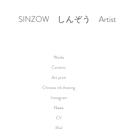
SINZOW しんぞう Artist
Works
Ceramic
Art print
Chinese ink drawing
Instagram
News
CV
Mail