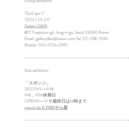
Group exhibition
​"Da Capo 2"
2023.1.27-2.11
Gallery DAM
#72 Yunposun-gil, Jongro-gu, Seoul 03060 Korea
Email:
gallerydam@naver.com
Tel: 02-738-2745
Mobile: 010-7226-2745
---------------------------------------------------
Solo exhibition
「スポンジ」
2022/9/5～9/18
9/8，9/14休廊日
OPEN11～17 ※最終日は16時まで
maison de たびのそら屋
---------------------------------------------------